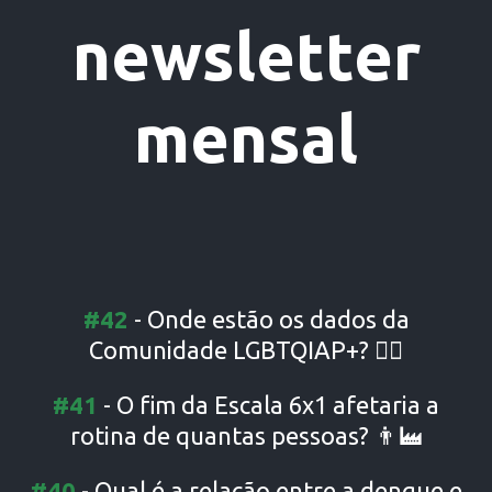
newsletter
mensal
#42
-
Onde estão os dados da
Comunidade LGBTQIAP+?
🏳️‍🌈
#41
-
O fim da Escala 6x1 afetaria a
rotina de quantas pessoas? 👨‍🏭
#40
-
Qual é a relação entre a dengue e