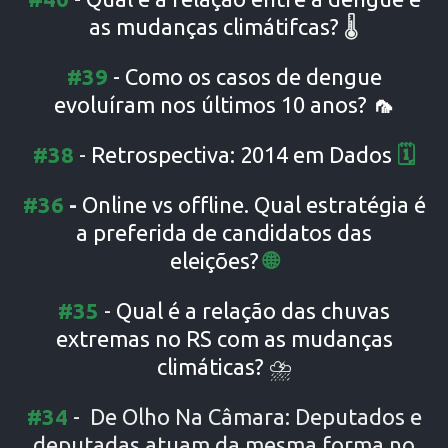
as mudanças climátifcas?
🌡️
#39
-
Como os casos de dengue
evoluíram nos últimos 10 anos?
🦟
#38
-
Retrospectiva: 2014 em Dados
🗓️
#36
-
Online vs offline. Qual estratégia é
a preferida de candidatos das
eleições?
🌐
#35
-
Qual é a relação das chuvas
extremas no RS com as mudanças
climáticas?
⛈️
#34
- De Olho Na Câmara:
Deputados e
deputadas atuam da mesma forma no