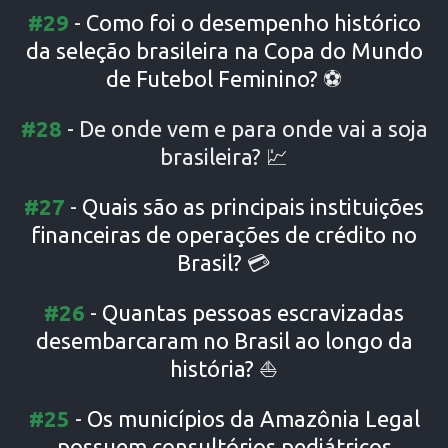
#29
-
Como foi o desempenho histórico
da seleção brasileira na Copa do Mundo
de Futebol Feminino?
⚽
#28
-
De onde
vem e para onde vai a soja
brasileira?
💹
#27
-
Quais são as principais instituições
financeiras de operações de crédito no
Brasil?
💳
#26
-
Quantas pessoas escravizadas
desembarcaram no Brasil ao longo da
história?
⛵
#25
-
Os municípios da Amazônia Legal
possuem consultórios pediátricos